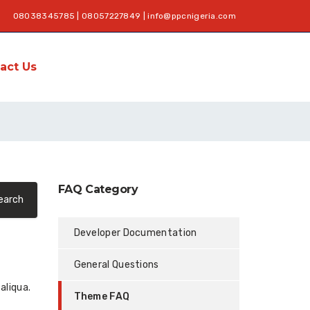
08038345785 | 08057227849 |
info@ppcnigeria.com
act Us
FAQ Category
Developer Documentation
General Questions
aliqua.
Theme FAQ