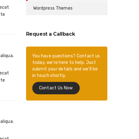
aecat
Wordpress Themes
ste
Request a Callback
aliqua.
You have questions? Contact us
today, we’re here to help. Just
submit your details and we’ll be
aecat
in touch shortly.
ste
Contact Us Now
aliqua.
aecat