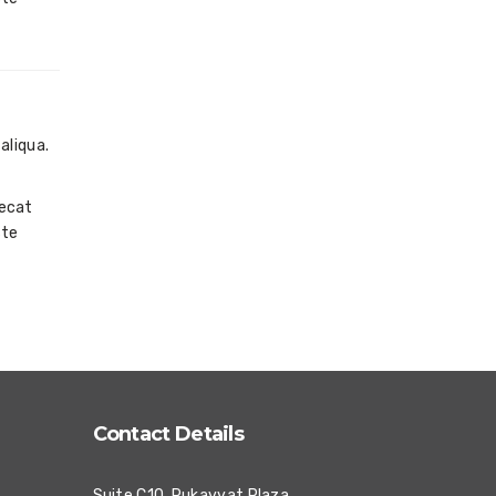
aliqua.
aecat
ste
Contact Details
Suite C10, Rukayyat Plaza,