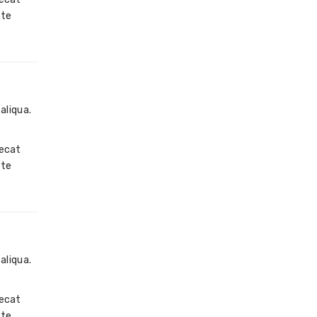
ste
aliqua.
aecat
ste
aliqua.
aecat
ste