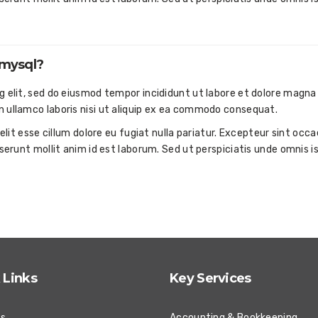
 mysql?
g elit, sed do eiusmod tempor incididunt ut labore et dolore magna 
n ullamco laboris nisi ut aliquip ex ea commodo consequat.
velit esse cillum dolore eu fugiat nulla pariatur. Excepteur sint occ
eserunt mollit anim id est laborum. Sed ut perspiciatis unde omnis i
 Links
Key Services
Us
Accounting & Bookkeeping