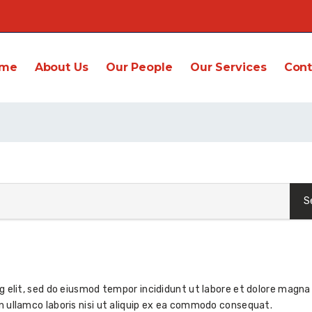
me
About Us
Our People
Our Services
Cont
g elit, sed do eiusmod tempor incididunt ut labore et dolore magna 
n ullamco laboris nisi ut aliquip ex ea commodo consequat.